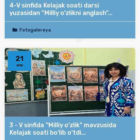
4-V sinfida Kelajak soati darsi
yuzasidan "Milliy o‘zlikni anglash"...
Fotogalereya
21
апр
3 - V sinfida "Milliy o‘zlik" mavzusida
Kelajak soati bo‘lib o‘tdi...