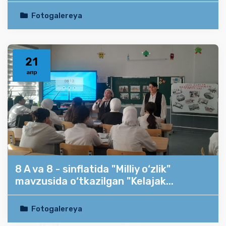
Fotogalereya
21
апр
8 A va 8 - sinflatida "Milliy o‘zlik"
mavzusida o‘tkazilgan "Kelajak...
Fotogalereya