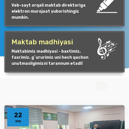
Veb-sayt orqali maktab direktoriga
elektron murojaat yuborishingiz
mumkin.
Maktab madhiyasi
Maktabimiz madhiyasi - baxtimiz,
faxrimiz, g`ururimiz uni hech qachon
unutmasligimizni tarannum etadi!
22
апр