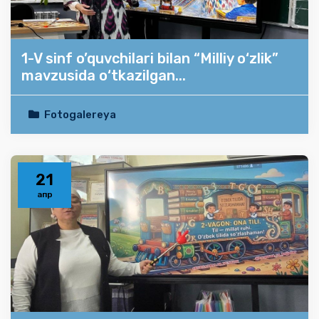
1-V sinf o’quvchilari bilan “Milliy o‘zlik”
mavzusida o‘tkazilgan...
Fotogalereya
21
апр