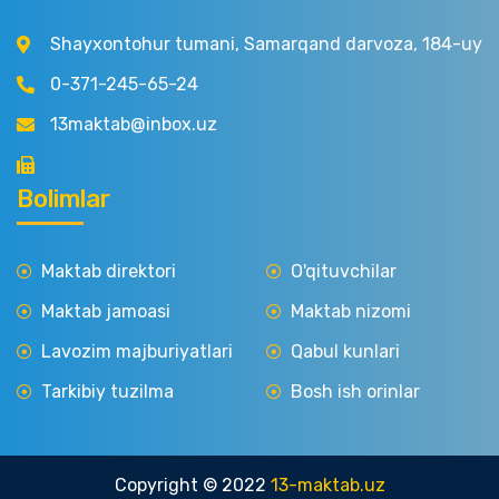
Shayxontohur tumani, Samarqand darvoza, 184-uy
0-371-245-65-24
13maktab@inbox.uz
Bolimlar
Maktab direktori
O'qituvchilar
Maktab jamoasi
Maktab nizomi
Lavozim majburiyatlari
Qabul kunlari
Tarkibiy tuzilma
Bosh ish orinlar
Copyright © 2022
13-maktab.uz