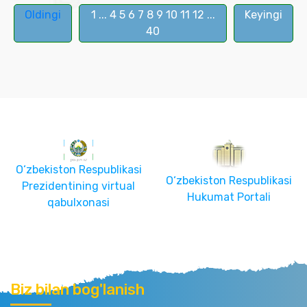
Oldingi
1
...
4
5
6
7
8
9
10
11
12
...
Keyingi
40
O‘zbekiston Respublikasi
O‘zbekiston Respublikasi
Prezidentining virtual
Hukumat Portali
qabulxonasi
Biz bilan bog'lanish