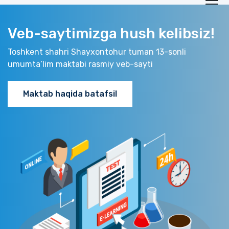
Veb-saytimizga hush kelibsiz!
Toshkent shahri Shayxontohur tuman 13-sonli
umumta‘lim maktabi rasmiy veb-sayti
Maktab haqida batafsil