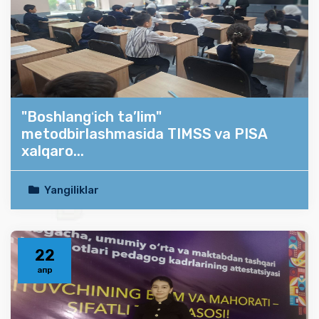
"Boshlangʻich ta’lim"
metodbirlashmasida TIMSS va PISA
xalqaro...
Yangiliklar
22
апр