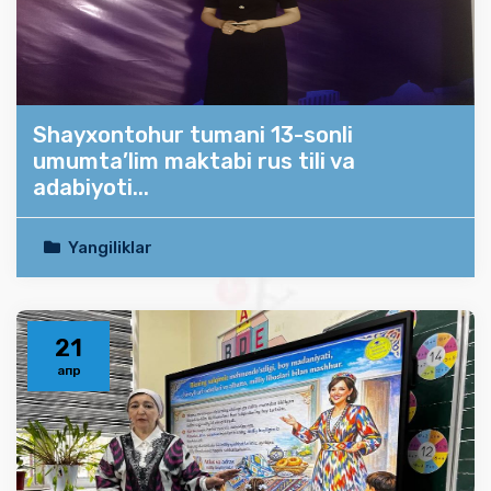
Shayxontohur tumani 13-sonli
umumta’lim maktabi rus tili va
adabiyoti...
Yangiliklar
21
апр