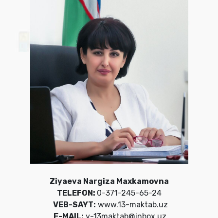
Ziyaeva Nargiza Maxkamovna
TELEFON:
0-371-245-65-24
VEB-SAYT:
www.13-maktab.uz
E-MAIL:
y-13maktab@inbox.uz