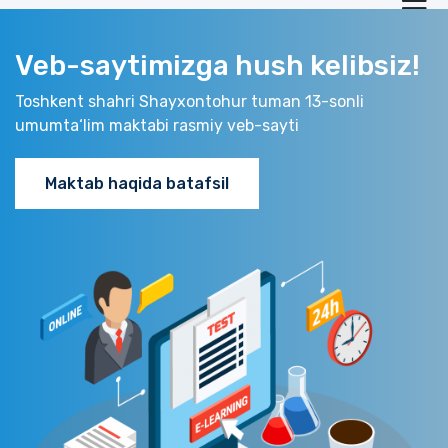
Veb-saytimizga hush kelibsiz!
Toshkent shahri Shayxontohur tuman 13-sonli
umumta‘lim maktabi rasmiy veb-sayti
Maktab haqida batafsil