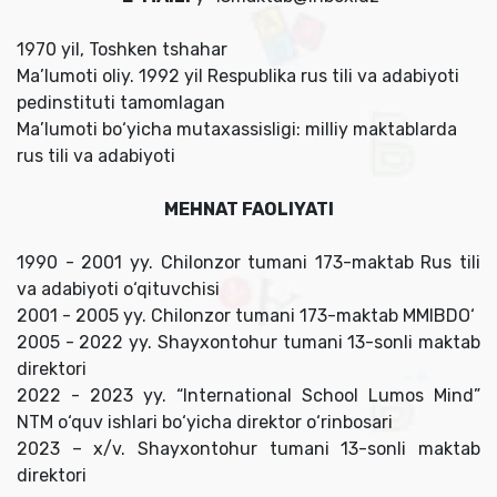
1970 yil, Toshken tshahar
Ma’lumoti oliy. 1992 yil Respublika rus tili va adabiyoti
pedinstituti tamomlagan
Ma’lumoti bo‘yicha mutaxassisligi: milliy maktablarda
rus tili va adabiyoti
MЕHNAT FAOLIYATI
1990 - 2001 yy. Chilonzor tumani 173-maktab Rus tili
va adabiyoti o‘qituvchisi
2001 - 2005 yy. Chilonzor tumani 173-maktab MMIBDO‘
2005 - 2022 yy. Shayxontohur tumani 13-sonli maktab
direktori
2022 - 2023 yy. “International School Lumos Mind”
NTM o‘quv ishlari bo‘yicha direktor o‘rinbosari
2023 – x/v. Shayxontohur tumani 13-sonli maktab
direktori