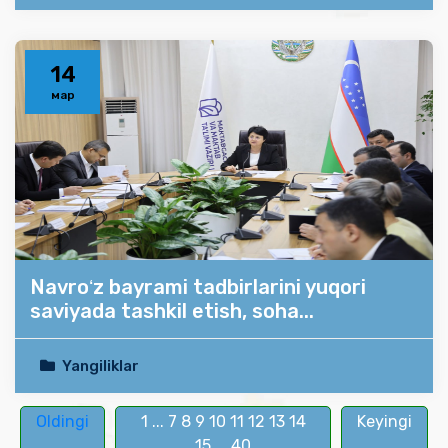
14
мар
Navroʻz bayrami tadbirlarini yuqori
saviyada tashkil etish, soha...
Yangiliklar
Oldingi
1
...
7
8
9
10
11
12
13
14
Keyingi
15
...
40