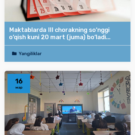
Maktablarda III chorakning so‘nggi
o‘qish kuni 20 mart (juma) bo‘ladi...
Yangiliklar
16
мар