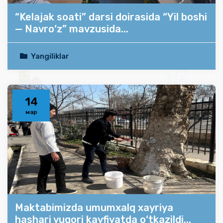
“Kelajak soati” darsi doirasida “Yil boshi
— Navro‘z” mavzusida...
Yangiliklar
14
мар
Maktabimizda umumxalq xayriya
hashari yuqori kayfiyatda o‘tkazildi...