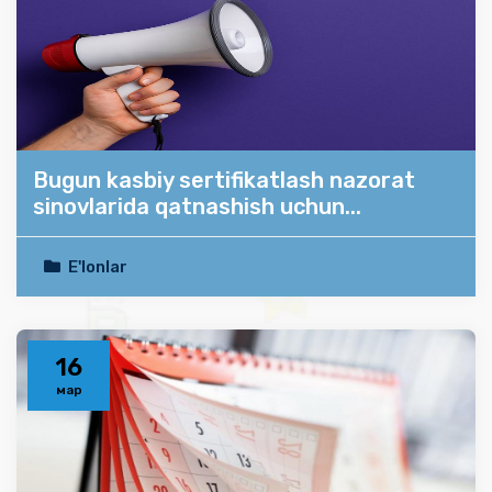
Bugun kasbiy sertifikatlash nazorat
sinovlarida qatnashish uchun...
E'lonlar
16
мар