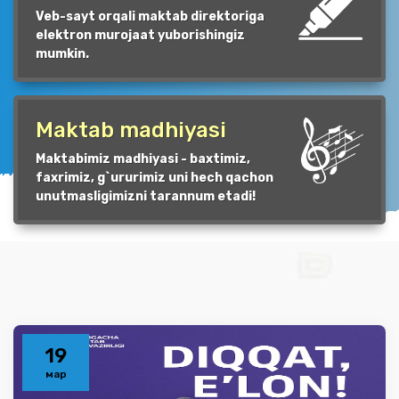
Veb-sayt orqali maktab direktoriga
elektron murojaat yuborishingiz
mumkin.
Maktab madhiyasi
Maktabimiz madhiyasi - baxtimiz,
faxrimiz, g`ururimiz uni hech qachon
unutmasligimizni tarannum etadi!
19
мар