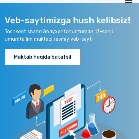
Veb-saytimizga hush kelibsiz!
Toshkent shahri Shayxontohur tuman 13-sonli
umumta‘lim maktabi rasmiy veb-sayti
Maktab haqida batafsil