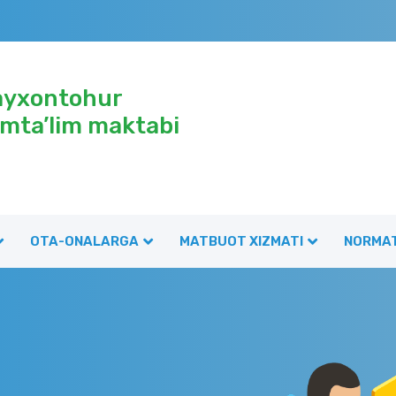
ayxontohur
mta’lim maktabi
OTA-ONALARGA
MATBUOT XIZMATI
NORMAT