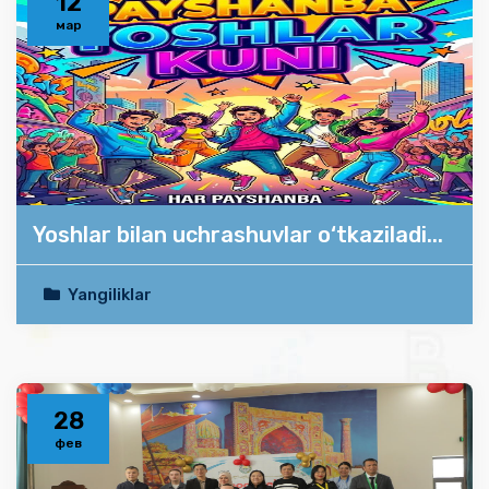
12
мар
Yoshlar bilan uchrashuvlar o‘tkaziladi...
Yangiliklar
28
фев