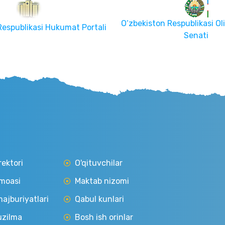
O‘zbekiston Respublikasi Oli
Respublikasi Hukumat Portali
Senati
rektori
O'qituvchilar
moasi
Maktab nizomi
ajburiyatlari
Qabul kunlari
uzilma
Bosh ish orinlar