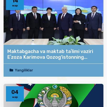
14
мар
Maktabgacha va maktab taʼlimi vaziri
Eʼzoza Karimova Qozog‘istonning...
Yangiliklar
04
мар