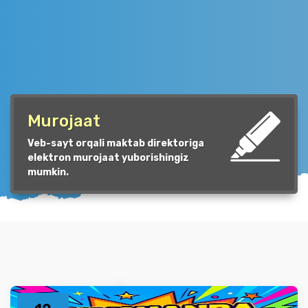
Murojaat
Veb-sayt orqali maktab direktoriga
elektron murojaat yuborishingiz
mumkin.