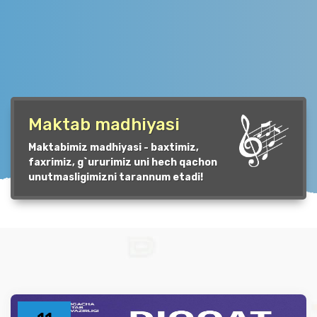
Maktab madhiyasi
Maktabimiz madhiyasi - baxtimiz,
faxrimiz, g`ururimiz uni hech qachon
unutmasligimizni tarannum etadi!