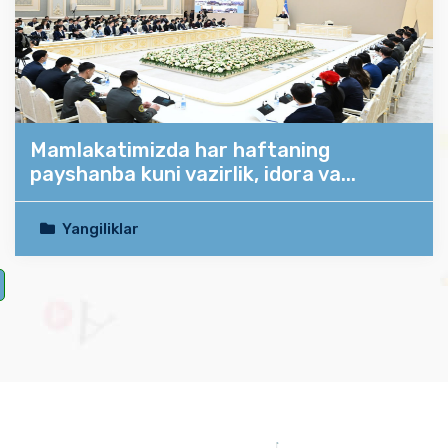
Mamlakatimizda har haftaning
payshanba kuni vazirlik, idora va...
Yangiliklar