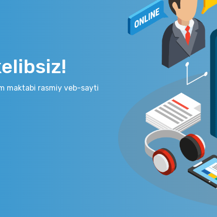
libsiz!
m maktabi rasmiy veb-sayti