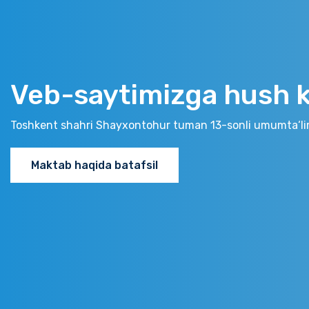
Veb-saytimizga hush ke
Toshkent shahri Shayxontohur tuman 13-sonli umumta‘li
Maktab haqida batafsil