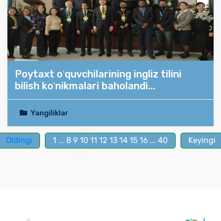
Poytaxt oʻquvchilarining ingliz tilini
bilish koʻnikmalari baholandi...
Yangiliklar
Oldingi
1
...
8
9
10
11
12
13
14
15
16
...
40
Keyingi