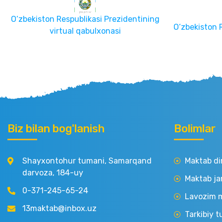
O‘zbekiston Respublikasi Prezidentining
O‘zbekiston 
virtual qabulxonasi
Biz bilan bog'lanish
Bolimlar
Shayxontohur tumani, Samarqand
Maktab di
darvoza, 184-uy
Maktab ja
0-371-245-65-24
Lavozim m
13maktab@inbox.uz
Tarkibiy t