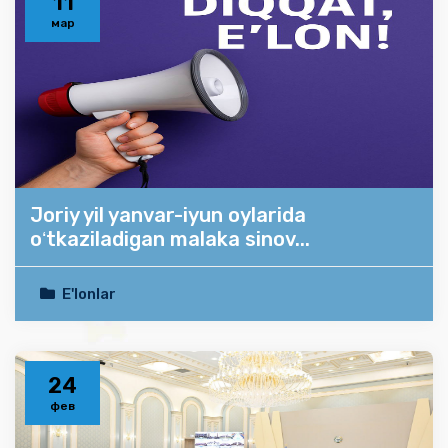
11
мар
Joriy yil yanvar-iyun oylarida
oʻtkaziladigan malaka sinov...
E'lonlar
24
фев