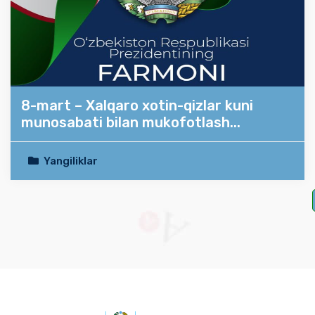
8-mart – Xalqaro xotin-qizlar kuni
munosabati bilan mukofotlash...
Yangiliklar