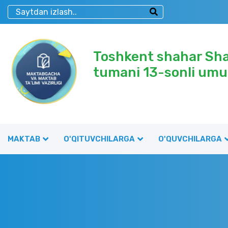
Toshkent shahar Sh
tumani 13-sonli umu
MAKTAB
O'QITUVCHILARGA
O'QUVCHILARGA