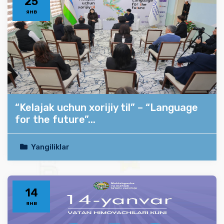
25
янв
“Kelajak uchun xorijiy til” – “Language
for the future”...
Yangiliklar
14
янв