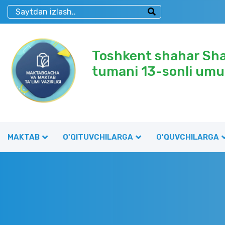
Toshkent shahar Sh
tumani 13-sonli umu
MAKTAB
O'QITUVCHILARGA
O'QUVCHILARGA