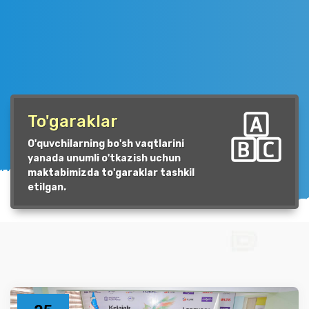
To'garaklar
O'quvchilarning bo'sh vaqtlarini
yanada unumli o'tkazish uchun
maktabimizda to'garaklar tashkil
etilgan.