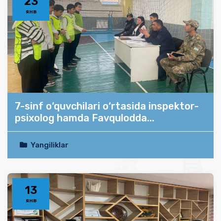
23
янв
7-sinf o‘quvchilari o‘rtasida inspektor-
psixolog hamda Favqulodda...
Yangiliklar
13
янв