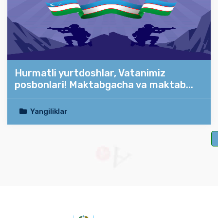
Hurmatli yurtdoshlar, Vatanimiz
posbonlari! Maktabgacha va maktab...
Yangiliklar