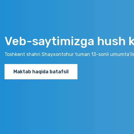
Veb-saytimizga hush ke
Toshkent shahri Shayxontohur tuman 13-sonli umumta‘li
Maktab haqida batafsil