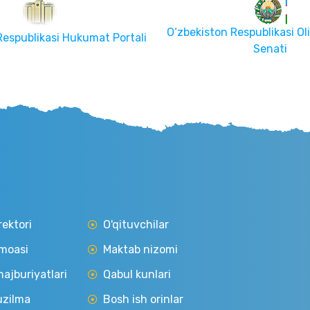
O‘zbekiston Respublikasi Oli
Respublikasi Hukumat Portali
Senati
rektori
O'qituvchilar
moasi
Maktab nizomi
ajburiyatlari
Qabul kunlari
uzilma
Bosh ish orinlar