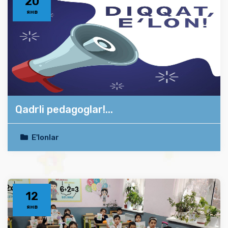
20
янв
Qadrli pedagoglar!...
E'lonlar
12
янв