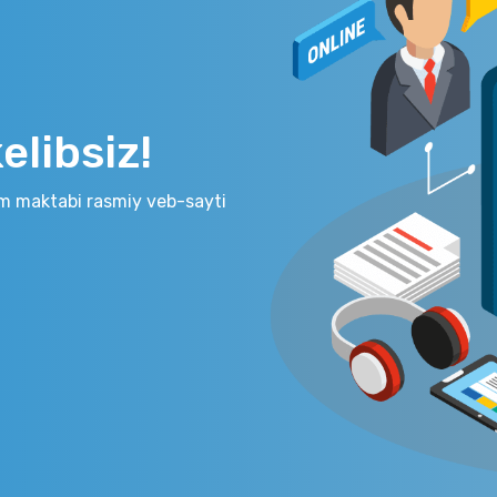
libsiz!
m maktabi rasmiy veb-sayti