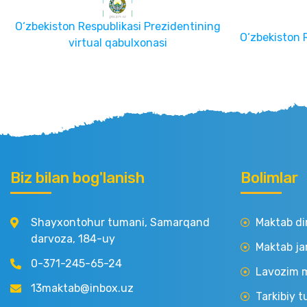
O‘zbekiston Respublikasi Prezidentining
O‘zbekiston 
virtual qabulxonasi
Biz bilan bog'lanish
Bolimlar
Shayxontohur tumani, Samarqand
Maktab di
darvoza, 184-uy
Maktab ja
0-371-245-65-24
Lavozim m
13maktab@inbox.uz
Tarkibiy t