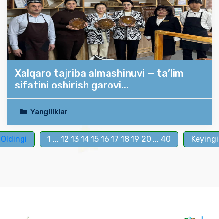
Xalqaro tajriba almashinuvi — ta’lim
sifatini oshirish garovi...
Yangiliklar
Oldingi
1
...
12
13
14
15
16
17
18
19
20
...
40
Keyingi