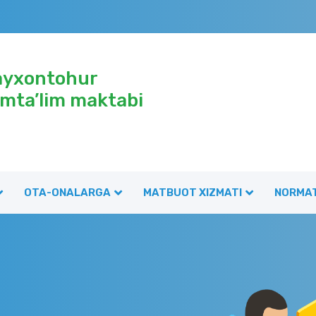
ayxontohur
mta’lim maktabi
OTA-ONALARGA
MATBUOT XIZMATI
NORMAT