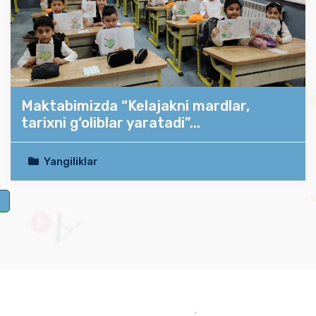
Maktabimizda “Kelajakni mardlar,
tarixni g‘oliblar yaratadi”...
Yangiliklar