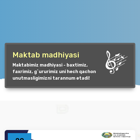
Maktab madhiyasi
Maktabimiz madhiyasi - baxtimiz,
faxrimiz, g`ururimiz uni hech qachon
unutmasligimizni tarannum etadi!