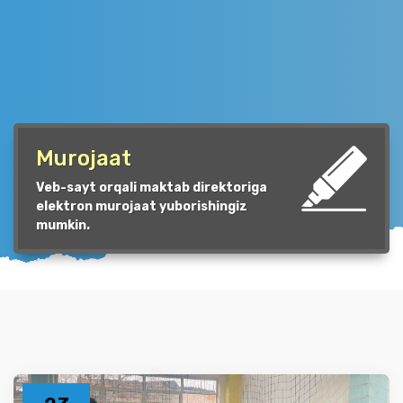
Murojaat
Veb-sayt orqali maktab direktoriga
elektron murojaat yuborishingiz
mumkin.