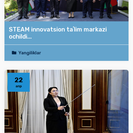
STEAM innovatsion taʼlim markazi
ochildi...
Yangiliklar
22
апр