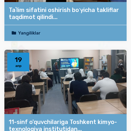
Taʼlim sifatini oshirish boʻyicha takliflar
taqdimot qilindi...
Yangiliklar
19
апр
11-sinf o'quvchilariga Toshkent kimyo-
texnologiya institutidan...