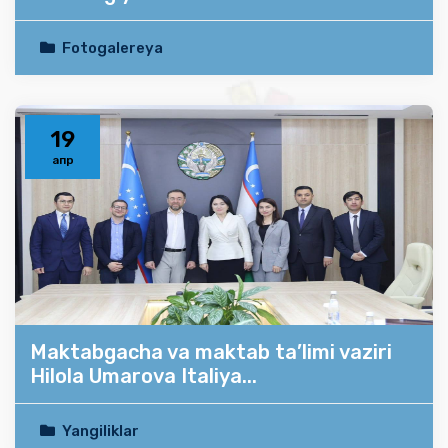
Fotogalereya
19
апр
Maktabgacha va maktab ta’limi vaziri
Hilola Umarova Italiya...
Yangiliklar