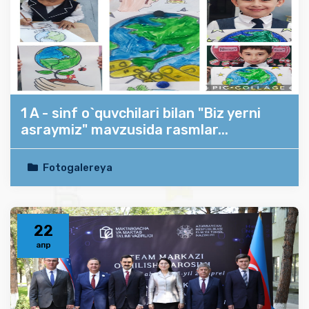
1 A - sinf o`quvchilari bilan "Biz yerni
asraymiz" mavzusida rasmlar...
Fotogalereya
22
апр