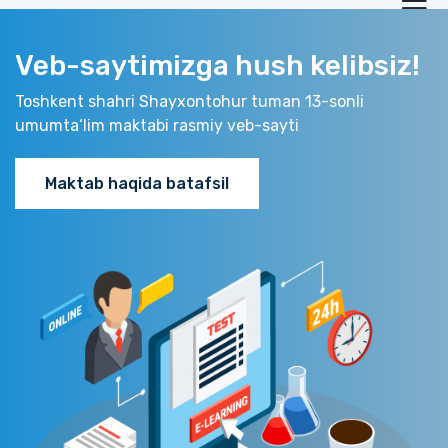
Veb-saytimizga hush kelibsiz!
Toshkent shahri Shayxontohur tuman 13-sonli
umumta‘lim maktabi rasmiy veb-sayti
Maktab haqida batafsil