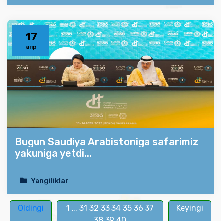
17
апр
Bugun Saudiya Arabistoniga safarimiz
yakuniga yetdi...
Yangiliklar
Oldingi
1
...
31
32
33
34
35
36
37
Keyingi
38
39
40