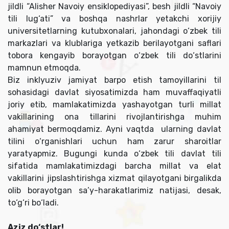
jildli “Alisher Navoiy ensiklopediyasi”, besh jildli “Navoiy
tili lug‘ati” va boshqa nashrlar yetakchi xorijiy
universitetlarning kutubxonalari, jahondagi o‘zbek tili
markazlari va klublariga yetkazib berilayotgani saflari
tobora kengayib borayotgan o‘zbek tili do‘stlarini
mamnun etmoqda.
Biz inklyuziv jamiyat barpo etish tamoyillarini til
sohasidagi davlat siyosatimizda ham muvaffaqiyatli
joriy etib, mamlakatimizda yashayotgan turli millat
vakillarining ona tillarini rivojlantirishga muhim
ahamiyat bermoqdamiz. Ayni vaqtda ularning davlat
tilini o‘rganishlari uchun ham zarur sharoitlar
yaratyapmiz. Bugungi kunda o‘zbek tili davlat tili
sifatida mamlakatimizdagi barcha millat va elat
vakillarini jipslashtirishga xizmat qilayotgani birgalikda
olib borayotgan sa’y-harakatlarimiz natijasi, desak,
to‘g‘ri bo‘ladi.
Aziz do‘stlar!