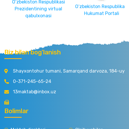
O‘zbekiston Respublikasi
O‘zbekiston Respublikasi
Prezidentining virtual
Hukumat Portali
qabulxonasi
Biz bilan bog'lanish
Shayxontohur tumani, Samarqand darvoza, 184-uy
0-371-245-65-24
13maktab@inbox.uz
Bolimlar