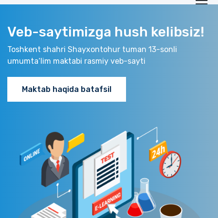
Veb-saytimizga hush kelibsiz!
Toshkent shahri Shayxontohur tuman 13-sonli
umumta‘lim maktabi rasmiy veb-sayti
Maktab haqida batafsil