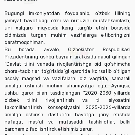
Bugungi imkoniyatdan foydalanib, o‘zbek tilining
jamiyat hayotidagi o‘rni va nufuzini mustahkamlash,
uni xalqaro miqyosda keng targ‘ib etish borasida
oldimizda turgan muhim vazifalarga e’tiboringizni
qaratmoqchiman.
Bu borada, avvalo, O‘zbekiston Respublikasi
Prezidentining ushbu bayram arafasida qabul qilingan
“Davlat tilini yanada rivojlantirishga oid qo‘shimcha
chora-tadbirlar to‘g‘risida”gi qarorida ko‘rsatib o‘tilgan
asosiy maqsad va vazifalarni o‘z vaqtida, samarali
amalga oshirish muhim ahamiyatga ega. Ayniqsa,
ushbu qaror bilan tasdiqlangan “2020–2030 yillarda
o‘zbek tilini rivojlantirish va til siyosatini
takomillashtirish konsepsiyasini 2025-2026-yillarda
amalga oshirish dasturi”ni hayotga joriy etishda
nafaqat mas’ul va mutasaddi tashkilotlar, balki
barchamiz faol ishtirok etishimiz zarur.