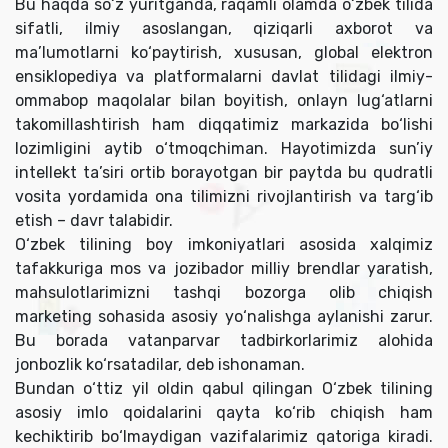
Bu haqda so‘z yuritganda, raqamli olamda o‘zbek tilida
sifatli, ilmiy asoslangan, qiziqarli axborot va
ma’lumotlarni ko‘paytirish, xususan, global elektron
ensiklopediya va platformalarni davlat tilidagi ilmiy-
ommabop maqolalar bilan boyitish, onlayn lug‘atlarni
takomillashtirish ham diqqatimiz markazida bo‘lishi
lozimligini aytib o‘tmoqchiman. Hayotimizda sun’iy
intellekt ta’siri ortib borayotgan bir paytda bu qudratli
vosita yordamida ona tilimizni rivojlantirish va targ‘ib
etish – davr talabidir.
O‘zbek tilining boy imkoniyatlari asosida xalqimiz
tafakkuriga mos va jozibador milliy brendlar yaratish,
mahsulotlarimizni tashqi bozorga olib chiqish
marketing sohasida asosiy yo‘nalishga aylanishi zarur.
Bu borada vatanparvar tadbirkorlarimiz alohida
jonbozlik ko‘rsatadilar, deb ishonaman.
Bundan o‘ttiz yil oldin qabul qilingan O‘zbek tilining
asosiy imlo qoidalarini qayta ko‘rib chiqish ham
kechiktirib bo‘lmaydigan vazifalarimiz qatoriga kiradi.