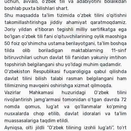
uchun, avvalo, o‘zbek tili va adabiyotini bolalikdan
boshlab puxta bilishlari shart.
Shu maqsadda ta’lim tizimida o‘zbek tilini o‘qitishni
takomillashtirishga jiddiy ahamiyat qaratmoqdamiz.
Joriy yildan e’tiboran tegishli milliy sertifikatga ega
bo‘lgan o‘zbek tili fani o‘qituvchilarining oylik maoshiga
50 foiz qo‘shimcha ustama berilayotgani, ta’lim boshqa
tilda olib boriladigan maktablarning 11-sinf
bitiruvchilari uchun davlat tili fanidan yakuniy imtihon
topshirish belgilangani shu yo‘ldagi muhim qadamdir.
O‘zbekiston Respublikasi fuqaroligiga qabul qilishda
davlat tilini bilish talabi rasman belgilangani ham
tilimizning mavqeini oshirishga xizmat qilmoqda.
Vazirlar Mahkamasi huzuridagi O‘zbek tilini
rivojlantirish jamg‘armasi tomonidan o‘tgan davrda 72
nomda qomus, lug‘at va qo‘llanmalar ko‘pming
nusxalarda chop etilib, davlat idoralari va ta’lim
muassasalariga taqdim etildi.
Ayniqsa, olti jildli “O‘zbek tilining izohli lug‘ati”, to‘rt