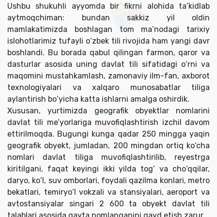
Ushbu shukuhli ayyomda bir fikrni alohida ta’kidlab
aytmoqchiman: bundan sakkiz yil oldin
mamlakatimizda boshlagan tom ma’nodagi tarixiy
islohotlarimiz tufayli o‘zbek tili rivojida ham yangi davr
boshlandi. Bu borada qabul qilingan farmon, qaror va
dasturlar asosida uning davlat tili sifatidagi o‘rni va
maqomini mustahkamlash, zamonaviy ilm-fan, axborot
texnologiyalari va xalqaro munosabatlar tiliga
aylantirish bo‘yicha katta ishlarni amalga oshirdik.
Xususan, yurtimizda geografik obyektlar nomlarini
davlat tili me’yorlariga muvofiqlashtirish izchil davom
ettirilmoqda. Bugungi kunga qadar 250 mingga yaqin
geografik obyekt, jumladan, 200 mingdan ortiq ko‘cha
nomlari davlat tiliga muvofiqlashtirilib, reyestrga
kiritilgani, faqat keyingi ikki yilda tog‘ va cho‘qqilar,
daryo, ko‘l, suv omborlari, foydali qazilma konlari, metro
bekatlari, temiryo‘l vokzali va stansiyalari, aeroport va
avtostansiyalar singari 2 600 ta obyekt davlat tili
talablari asosida qayta nomlanganini qayd etish zarur.