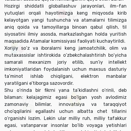
Hozirgi shiddatli globallashuv jarayonlari, ilm-fan
yutuqlari orqali hayotimizga keng miqyosda kirib
kelayotgan yangi tushuncha va atamalarni tilimizga
aniq qoida va tamoyillarga binoan qabul qilish, til
siyosatini ilmiy asosda, markazlashgan holda yuritish
maqsadida Atamalar komissiyasi faoliyati kuchaytirildi.
Xorijiy so‘z va iboralarni keng jamoatchilik, olim va
mutaxassislar ishtirokida o‘zbekchalashtirish bo‘yicha
samarali mexanizm joriy etilib, sun’iy intellekt
imkoniyatlaridan foydalanish uchun maxsus dasturiy
ta’minot ishlab chiqilgani, elektron manbalar
yaratilgani e’tiborga sazovordir.
Shu o‘rinda bir fikrni yana ta’kidlashni o‘rinli, deb
bilaman: kelajagimiz egasi bo‘lgan yosh avlodimiz
zamonaviy bilimlar, innovatsiya va taraqqiyot
cho‘qqilarini egallashi uchun albatta chet tillarini
o‘rganishi lozim. Lekin ular milliy ruh, milliy tafakkur
egasi, vatanparvar insonlar bo‘lib voyaga yetishlari