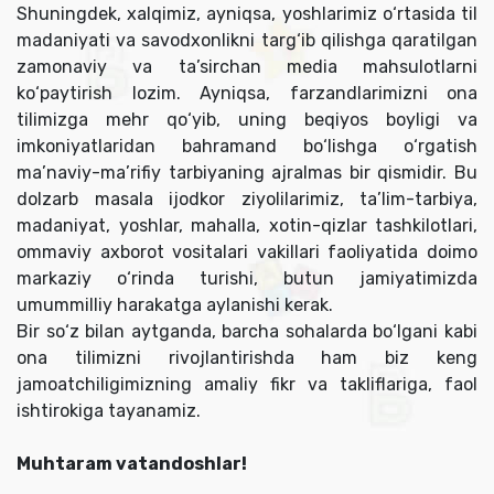
Shuningdek, xalqimiz, ayniqsa, yoshlarimiz o‘rtasida til
madaniyati va savodxonlikni targ‘ib qilishga qaratilgan
zamonaviy va ta’sirchan media mahsulotlarni
ko‘paytirish lozim. Ayniqsa, farzandlarimizni ona
tilimizga mehr qo‘yib, uning beqiyos boyligi va
imkoniyatlaridan bahramand bo‘lishga o‘rgatish
ma’naviy-ma’rifiy tarbiyaning ajralmas bir qismidir. Bu
dolzarb masala ijodkor ziyolilarimiz, ta’lim-tarbiya,
madaniyat, yoshlar, mahalla, xotin-qizlar tashkilotlari,
ommaviy axborot vositalari vakillari faoliyatida doimo
markaziy o‘rinda turishi, butun jamiyatimizda
umummilliy harakatga aylanishi kerak.
Bir so‘z bilan aytganda, barcha sohalarda bo‘lgani kabi
ona tilimizni rivojlantirishda ham biz keng
jamoatchiligimizning amaliy fikr va takliflariga, faol
ishtirokiga tayanamiz.
Muhtaram vatandoshlar!