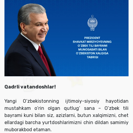
Qadrli vatandoshlar!
Yangi O‘zbekistonning ijtimoiy-siyosiy hayotidan
mustahkam o‘rin olgan qutlug‘ sana – O‘zbek tili
bayrami kuni bilan siz, azizlarni, butun xalqimizni, chet
ellardagi barcha yurtdoshlarimizni chin dildan samimiy
muborakbod etaman.