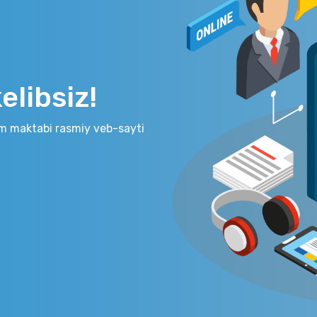
libsiz!
m maktabi rasmiy veb-sayti