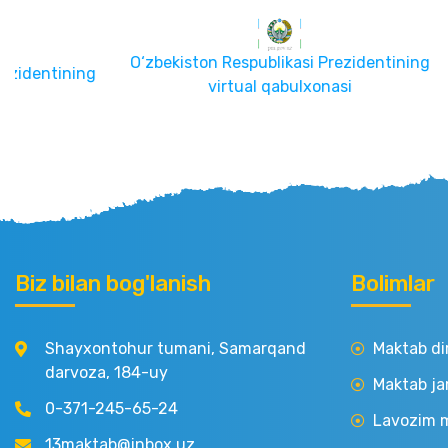
O‘zbekiston Respublikasi Prezidentining
O‘zbekiston 
virtual qabulxonasi
Biz bilan bog'lanish
Bolimlar
Shayxontohur tumani, Samarqand
Maktab di
darvoza, 184-uy
Maktab ja
0-371-245-65-24
Lavozim m
13maktab@inbox.uz