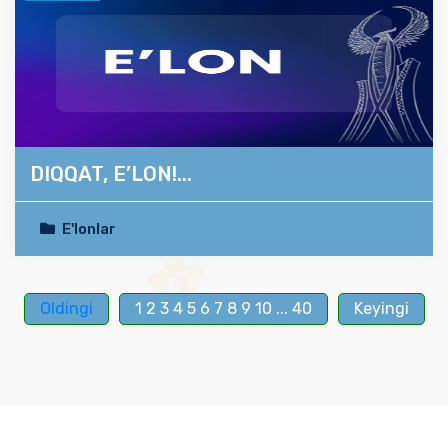
DIQQAT, E’LON!...
E'lonlar
Oldingi
1
2
3
4
5
6
7
8
9
10
...
40
Keyingi