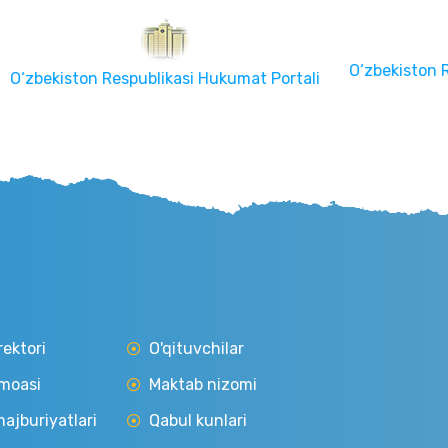
O‘zbekiston Respublikasi Oli
Respublikasi Hukumat Portali
Senati
rektori
O'qituvchilar
moasi
Maktab nizomi
ajburiyatlari
Qabul kunlari