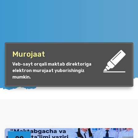
Murojaat
Veb-sayt orqali maktab direktoriga
elektron murojaat yuborishingiz
mumkin.