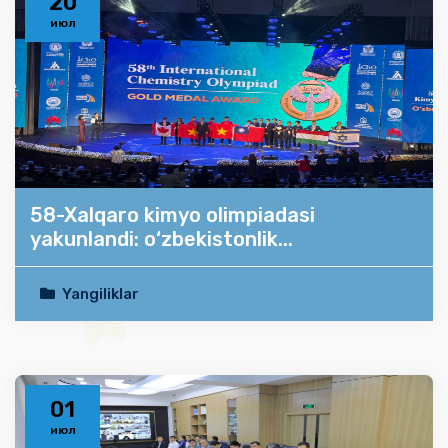
20
июл
58-Xalqaro kimyo olimpiadasi
yakunlandi: o‘zbekistonlik...
Yangiliklar
01
июл