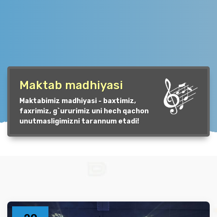
Maktab madhiyasi
Maktabimiz madhiyasi - baxtimiz,
faxrimiz, g`ururimiz uni hech qachon
unutmasligimizni tarannum etadi!