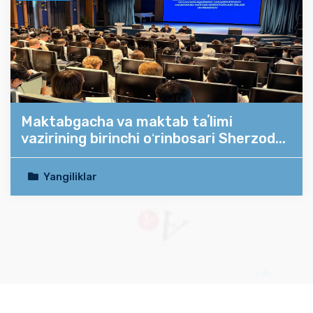
Maktabgacha va maktab taʼlimi
vazirining birinchi oʻrinbosari Sherzod...
Yangiliklar