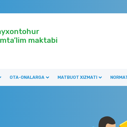
ayxontohur
mta’lim maktabi
OTA-ONALARGA
MATBUOT XIZMATI
NORMAT