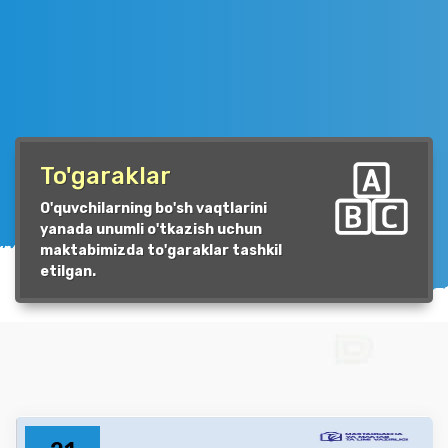
To'garaklar
O'quvchilarning bo'sh vaqtlarini
yanada unumli o'tkazish uchun
maktabimizda to'garaklar tashkil
etilgan.