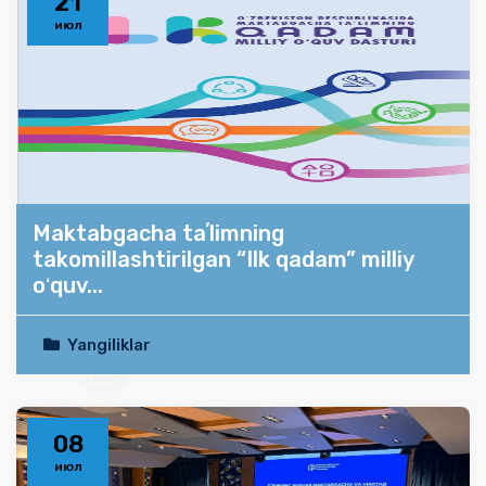
21
июл
Maktabgacha taʼlimning
takomillashtirilgan “Ilk qadam” milliy
oʻquv...
Yangiliklar
08
июл