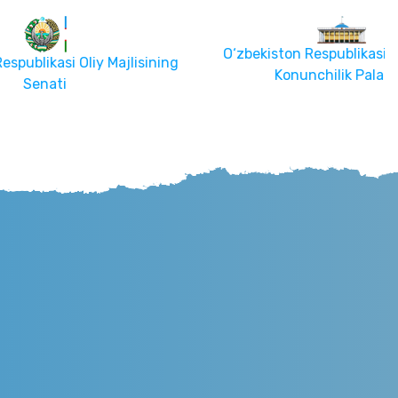
O‘zbekiston Respublikasi Oliy Majlisi
y Majlisining
Konunchilik Palatasi