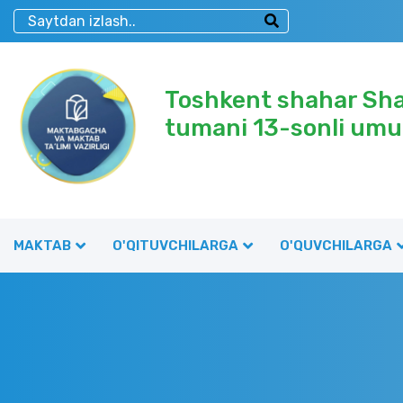
Toshkent shahar Sh
tumani 13-sonli umu
MAKTAB
O'QITUVCHILARGA
O'QUVCHILARGA