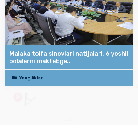
Malaka toifa sinovlari natijalari, 6 yoshli
bolalarni maktabga...
Yangiliklar