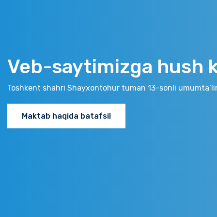
Veb-saytimizga hush ke
Toshkent shahri Shayxontohur tuman 13-sonli umumta‘li
Maktab haqida batafsil