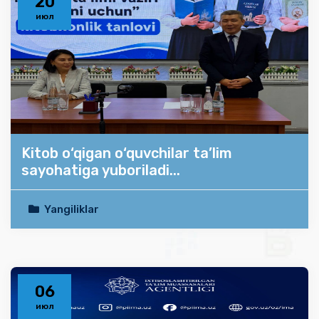
20
июл
Kitob o‘qigan o‘quvchilar ta’lim
sayohatiga yuboriladi...
Yangiliklar
06
июл