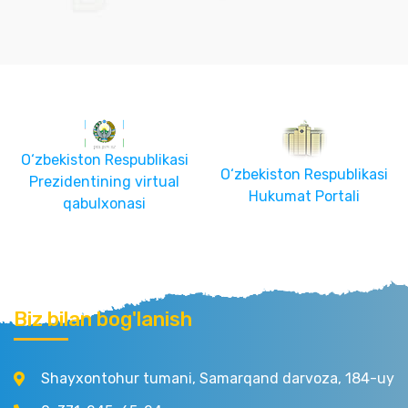
O‘zbekiston Respublikasi
O‘zbekiston Respublikasi
Prezidentining virtual
Hukumat Portali
qabulxonasi
Biz bilan bog'lanish
Shayxontohur tumani, Samarqand darvoza, 184-uy