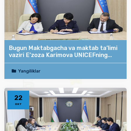
Bugun Maktabgacha va maktab ta’limi
vaziri E’zoza Karimova UNICEFning...
Yangiliklar
22
окт