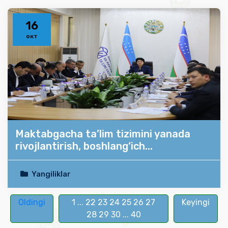
16
окт
Maktabgacha ta’lim tizimini yanada
rivojlantirish, boshlang‘ich...
Yangiliklar
Oldingi
1
...
22
23
24
25
26
27
Keyingi
28
29
30
...
40