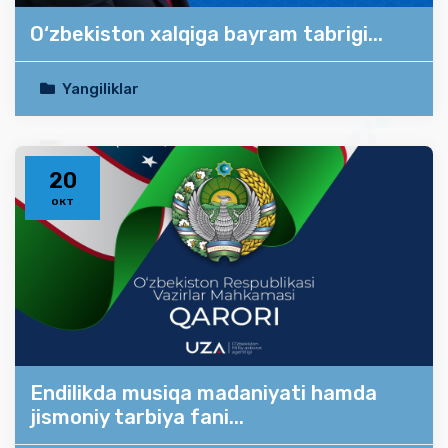
O‘zbekiston xalqiga bayram tabrigi...
Yangiliklar
20
окт
Endilikda musiqa madaniyati hamda
jismoniy tarbiya fani...