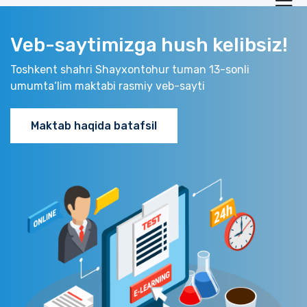
Veb-saytimizga hush kelibsiz!
Toshkent shahri Shayxontohur tuman 13-sonli
umumta‘lim maktabi rasmiy veb-sayti
Maktab haqida batafsil