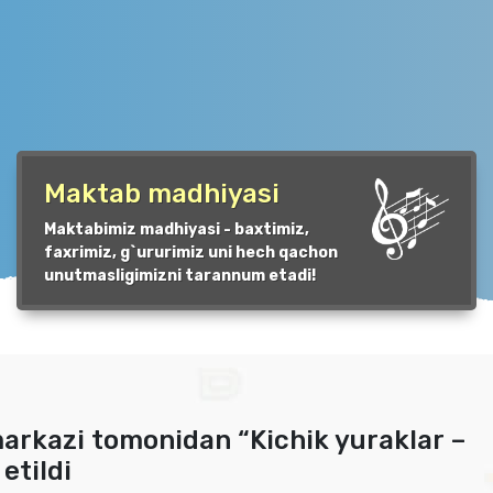
Maktab madhiyasi
Maktabimiz madhiyasi - baxtimiz,
faxrimiz, g`ururimiz uni hech qachon
unutmasligimizni tarannum etadi!
markazi tomonidan “Kichik yuraklar –
etildi