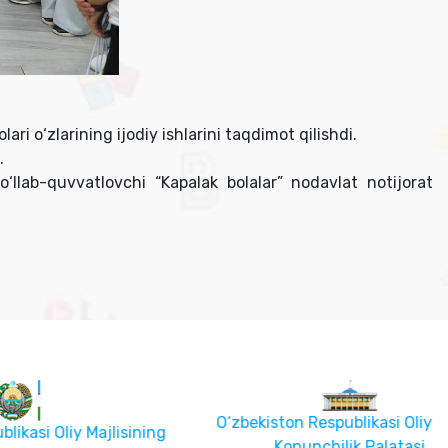
ari o‘zlarining ijodiy ishlarini taqdimot qilishdi.
i.
‘llab-quvvatlovchi “Kapalak bolalar” nodavlat notijorat
O‘zbekiston Respublikasi Oliy Majlisi
y Majlisining
Konunchilik Palatasi