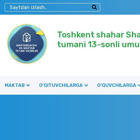
Toshkent shahar Sh
tumani 13-sonli umu
MAKTAB
O'QITUVCHILARGA
O'QUVCHILARGA