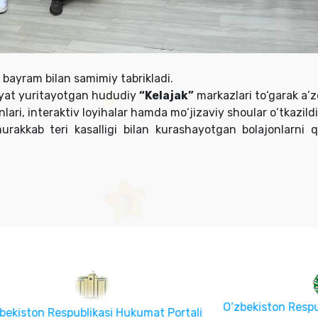
i bayram bilan samimiy tabrikladi.
iyat yuritayotgan hududiy
“Kelajak”
markazlari to‘garak a’zol
nlari, interaktiv loyihalar hamda mo‘jizaviy shoular o‘tkazild
rakkab teri kasalligi bilan kurashayotgan bolajonlarni qo
O‘zbekiston Respublikasi Oli
Respublikasi Hukumat Portali