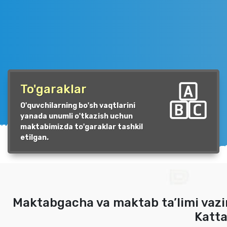
To'garaklar
O'quvchilarning bo'sh vaqtlarini
yanada unumli o'tkazish uchun
maktabimizda to'garaklar tashkil
etilgan.
Maktabgacha va maktab ta’limi vazir
Katta