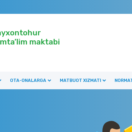
ayxontohur
mta’lim maktabi
OTA-ONALARGA
MATBUOT XIZMATI
NORMAT