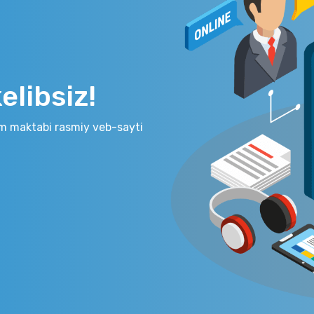
libsiz!
m maktabi rasmiy veb-sayti