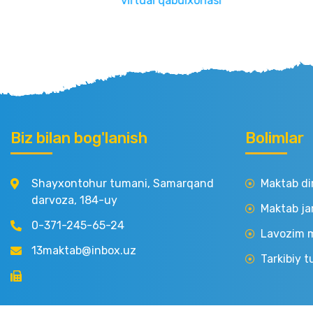
virtual qabulxonasi
Biz bilan bog'lanish
Bolimlar
Shayxontohur tumani, Samarqand
Maktab di
darvoza, 184-uy
Maktab ja
0-371-245-65-24
Lavozim m
13maktab@inbox.uz
Tarkibiy t