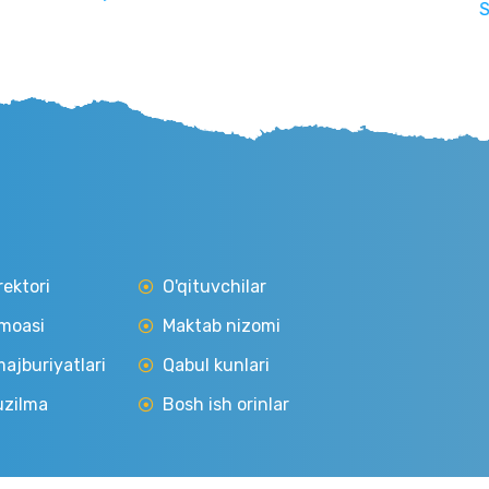
Senati
rektori
O'qituvchilar
moasi
Maktab nizomi
ajburiyatlari
Qabul kunlari
uzilma
Bosh ish orinlar