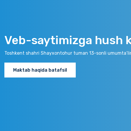
Veb-saytimizga hush ke
Toshkent shahri Shayxontohur tuman 13-sonli umumta‘li
Maktab haqida batafsil