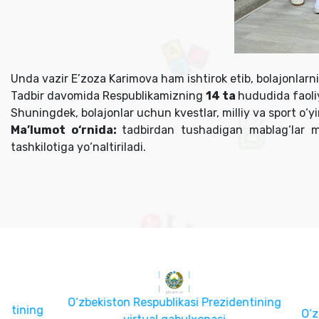
Unda vazir E’zoza Karimova ham ishtirok etib, bolajonlarn
Tadbir davomida Respublikamizning
14 ta
hududida faol
Shuningdek, bolajonlar uchun kvestlar, milliy va sport o‘yi
Ma’lumot o‘rnida:
tadbirdan tushadigan mablag‘lar mu
tashkilotiga yo‘naltiriladi.
O‘zbekiston Respublikasi Prezidentining
O‘zbekiston 