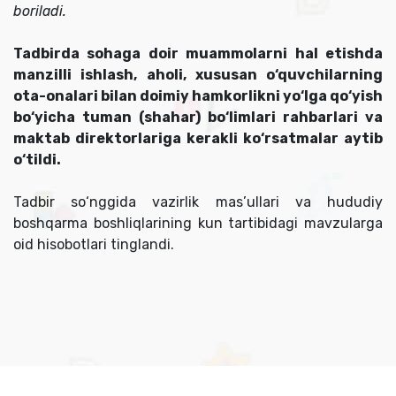
boriladi.
Tadbirda sohaga doir muammolarni hal etishda
manzilli ishlash, aholi, xususan o‘quvchilarning
ota-onalari bilan doimiy hamkorlikni yo‘lga qo‘yish
bo‘yicha tuman (shahar) bo‘limlari rahbarlari va
maktab direktorlariga kerakli ko‘rsatmalar aytib
o‘tildi.
Tadbir so‘nggida vazirlik mas’ullari va hududiy
boshqarma boshliqlarining kun tartibidagi mavzularga
oid hisobotlari tinglandi.