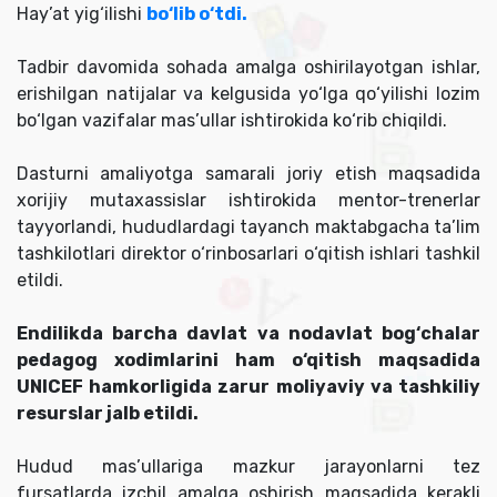
Hay’at yig‘ilishi
bo‘lib o‘tdi.
Tadbir davomida sohada amalga oshirilayotgan ishlar,
erishilgan natijalar va kelgusida yo‘lga qo‘yilishi lozim
bo‘lgan vazifalar mas’ullar ishtirokida ko‘rib chiqildi.
Dasturni amaliyotga samarali joriy etish maqsadida
xorijiy mutaxassislar ishtirokida mentor-trenerlar
tayyorlandi, hududlardagi tayanch maktabgacha ta’lim
tashkilotlari direktor o‘rinbosarlari o‘qitish ishlari tashkil
etildi.
Endilikda barcha davlat va nodavlat bog‘chalar
pedagog xodimlarini ham o‘qitish maqsadida
UNICEF hamkorligida zarur moliyaviy va tashkiliy
resurslar jalb etildi.
Hudud mas’ullariga mazkur jarayonlarni tez
fursatlarda izchil amalga oshirish maqsadida kerakli