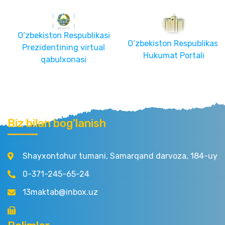
O‘zbekiston Respublikasi
O‘zbekiston Respublikasi
Prezidentining virtual
Hukumat Portali
qabulxonasi
Biz bilan bog'lanish
Shayxontohur tumani, Samarqand darvoza, 184-uy
0-371-245-65-24
13maktab@inbox.uz