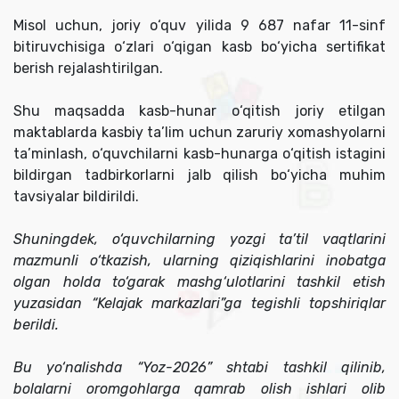
Misol uchun, joriy o‘quv yilida 9 687 nafar 11-sinf
bitiruvchisiga o‘zlari o‘qigan kasb bo‘yicha sertifikat
berish rejalashtirilgan.
Shu maqsadda kasb-hunar o‘qitish joriy etilgan
maktablarda kasbiy ta’lim uchun zaruriy xomashyolarni
ta’minlash, o‘quvchilarni kasb-hunarga o‘qitish istagini
bildirgan tadbirkorlarni jalb qilish bo‘yicha muhim
tavsiyalar bildirildi.
Shuningdek, o‘quvchilarning yozgi ta’til vaqtlarini
mazmunli o‘tkazish, ularning qiziqishlarini inobatga
olgan holda to‘garak mashg‘ulotlarini tashkil etish
yuzasidan “Kelajak markazlari”ga tegishli topshiriqlar
berildi.
Bu yo‘nalishda “Yoz-2026” shtabi tashkil qilinib,
bolalarni oromgohlarga qamrab olish ishlari olib