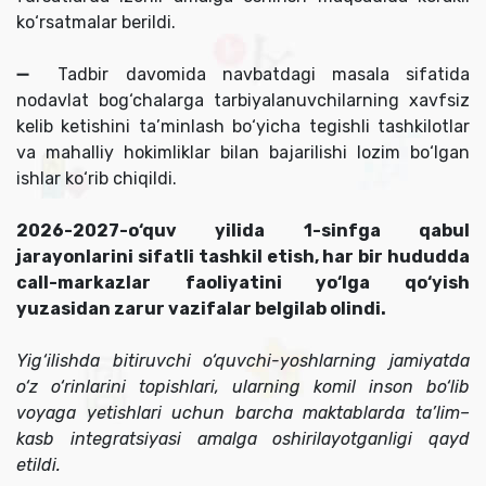
ko‘rsatmalar berildi.
➖ Tadbir davomida navbatdagi masala sifatida
nodavlat bog‘chalarga tarbiyalanuvchilarning xavfsiz
kelib ketishini ta’minlash bo‘yicha tegishli tashkilotlar
va mahalliy hokimliklar bilan bajarilishi lozim bo‘lgan
ishlar ko‘rib chiqildi.
2026-2027-o‘quv yilida 1-sinfga qabul
jarayonlarini sifatli tashkil etish, har bir hududda
call-markazlar faoliyatini yo‘lga qo‘yish
yuzasidan zarur vazifalar belgilab olindi.
Yig‘ilishda bitiruvchi o‘quvchi-yoshlarning jamiyatda
o‘z o‘rinlarini topishlari, ularning komil inson bo‘lib
voyaga yetishlari uchun barcha maktablarda ta’lim–
kasb integratsiyasi amalga oshirilayotganligi qayd
etildi.