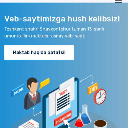
Veb-saytimizga hush kelibsiz!
Toshkent shahri Shayxontohur tuman 13-sonli
umumta‘lim maktabi rasmiy veb-sayti
Maktab haqida batafsil