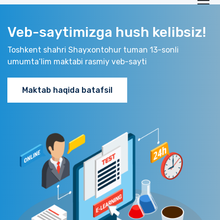
Veb-saytimizga hush kelibsiz!
Toshkent shahri Shayxontohur tuman 13-sonli
umumta‘lim maktabi rasmiy veb-sayti
Maktab haqida batafsil