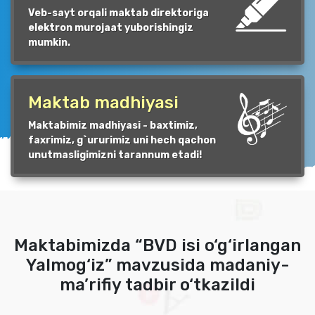
Veb-sayt orqali maktab direktoriga
elektron murojaat yuborishingiz
mumkin.
Maktab madhiyasi
Maktabimiz madhiyasi - baxtimiz,
faxrimiz, g`ururimiz uni hech qachon
unutmasligimizni tarannum etadi!
Мaktabimizda “BVD isi o‘g‘irlangan
Yalmog‘iz” mavzusida madaniy-
ma’rifiy tadbir o‘tkazildi