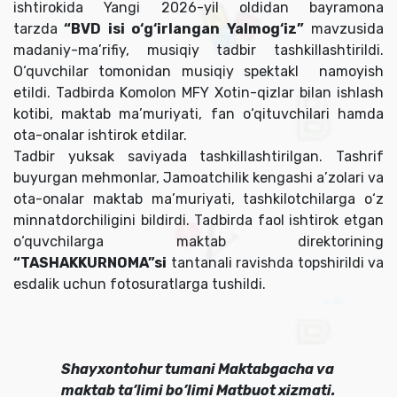
ishtirokida Yangi 2026-yil oldidan bayramona
tarzda
“BVD isi o‘g‘irlangan Yalmog‘iz”
mavzusida
madaniy-ma’rifiy, musiqiy tadbir tashkillashtirildi.
O‘quvchilar tomonidan musiqiy spektakl namoyish
etildi. Tadbirda Komolon MFY Xotin-qizlar bilan ishlash
kotibi, maktab ma’muriyati, fan o‘qituvchilari hamda
ota-onalar ishtirok etdilar.
Tadbir yuksak saviyada tashkillashtirilgan. Tashrif
buyurgan mehmonlar, Jamoatchilik kengashi a’zolari va
ota-onalar maktab ma’muriyati, tashkilotchilarga o‘z
minnatdorchiligini bildirdi. Tadbirda faol ishtirok etgan
o‘quvchilarga maktab direktorining
“TASHAKKURNOMA”si
tantanali ravishda topshirildi va
esdalik uchun fotosuratlarga tushildi.
Shayxontohur tumani Maktabgacha va
maktab ta’limi bo’limi Matbuot xizmati.