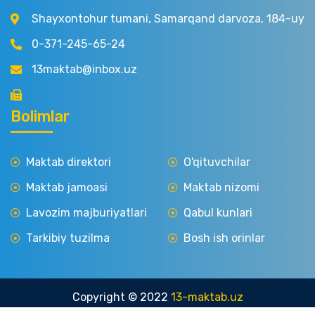
Shayxontohur tumani, Samarqand darvoza, 184-uy
0-371-245-65-24
13maktab@inbox.uz
Bolimlar
Maktab direktori
O'qituvchilar
Maktab jamoasi
Maktab nizomi
Lavozim majburiyatlari
Qabul kunlari
Tarkibiy tuzilma
Bosh ish orinlar
Copyright © 2022
13-maktab.uz