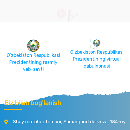
O‘zbekiston Respublikasi
O‘zbekiston Respublikasi
Prezidentining virtual
Prezidentining rasmiy
qabulxonasi
veb-sayti
Biz bilan bog'lanish
Shayxontohur tumani, Samarqand darvoza, 184-uy