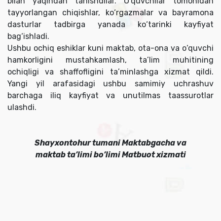
bilan yaqindan tanishdilar. O‘quvchilar tomonidan
tayyorlangan chiqishlar, ko‘rgazmalar va bayramona
dasturlar tadbirga yanada ko‘tarinki kayfiyat
bag‘ishladi.
Ushbu ochiq eshiklar kuni maktab, ota-ona va o‘quvchi
hamkorligini mustahkamlash, ta’lim muhitining
ochiqligi va shaffofligini ta’minlashga xizmat qildi.
Yangi yil arafasidagi ushbu samimiy uchrashuv
barchaga iliq kayfiyat va unutilmas taassurotlar
ulashdi.
Shayxontohur tumani Maktabgacha va
maktab ta’limi bo’limi Matbuot xizmati