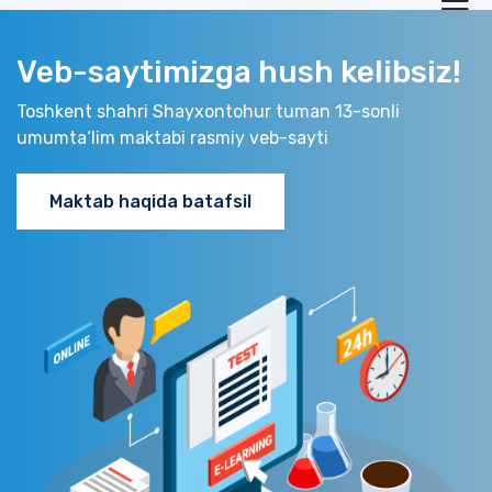
Veb-saytimizga hush kelibsiz!
Toshkent shahri Shayxontohur tuman 13-sonli
umumta‘lim maktabi rasmiy veb-sayti
Maktab haqida batafsil