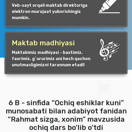
Veb-sayt orqali maktab direktoriga
elektron murojaat yuborishingiz
mumkin.
Maktab madhiyasi
Maktabimiz madhiyasi - baxtimiz,
faxrimiz, g`ururimiz uni hech qachon
unutmasligimizni tarannum etadi!
6 B - sinfida “Ochiq eshiklar kuni”
munosabati bilan adabiyot fanidan
“Rahmat sizga, xonim” mavzusida
ochiq dars bo‘lib o‘tdi