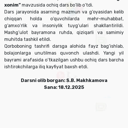
xonim”
mavzusida ochiq dars bo‘lib o‘tdi.
Dars jarayonida asarning mazmun va g‘oyasidan kelib
chiqqan holda o‘quvchilarda mehr-muhabbat,
g‘amxo‘rlik va insoniylik tuyg‘ulari shakllantirildi.
Mashg‘ulot bayramona ruhda, qiziqarli va samimiy
muhitda tashkil etildi.
Qorboboning tashrifi darsga alohida fayz bag‘ishlab,
bolajonlarga unutilmas quvonch ulashdi. Yangi yil
bayrami arafasida o‘tkazilgan ushbu ochiq dars barcha
ishtirokchilarga iliq kayfiyat baxsh etdi.
Darsni olib borgan: S.B. Makhkamova
Sana: 18.12.2025