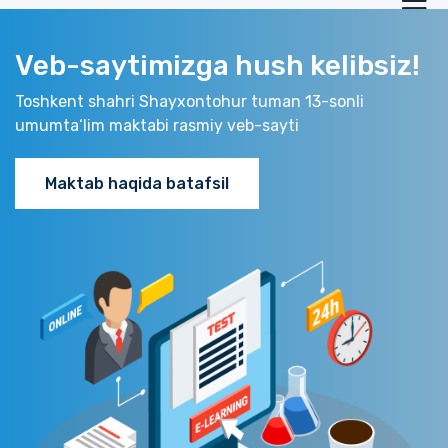
Veb-saytimizga hush kelibsiz!
Toshkent shahri Shayxontohur tuman 13-sonli
umumta‘lim maktabi rasmiy veb-sayti
Maktab haqida batafsil