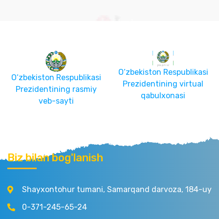
O‘zbekiston Respublikasi
O‘zbekiston Respublikasi
Prezidentining virtual
Prezidentining rasmiy
qabulxonasi
veb-sayti
Biz bilan bog'lanish
Shayxontohur tumani, Samarqand darvoza, 184-uy
0-371-245-65-24