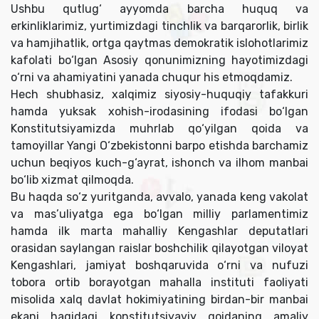
Ushbu qutlug‘ ayyomda barcha huquq va
erkinliklarimiz, yurtimizdagi tinchlik va barqarorlik, birlik
va hamjihatlik, ortga qaytmas demokratik islohotlarimiz
kafolati bo‘lgan Asosiy qonunimizning hayotimizdagi
o‘rni va ahamiyatini yanada chuqur his etmoqdamiz.
Hech shubhasiz, xalqimiz siyosiy-huquqiy tafakkuri
hamda yuksak xohish-irodasining ifodasi bo‘lgan
Konstitutsiyamizda muhrlab qo‘yilgan qoida va
tamoyillar Yangi O‘zbekistonni barpo etishda barchamiz
uchun beqiyos kuch-g‘ayrat, ishonch va ilhom manbai
bo‘lib xizmat qilmoqda.
Bu haqda so‘z yuritganda, avvalo, yanada keng vakolat
va mas’uliyatga ega bo‘lgan milliy parlamentimiz
hamda ilk marta mahalliy Kengashlar deputatlari
orasidan saylangan raislar boshchilik qilayotgan viloyat
Kengashlari, jamiyat boshqaruvida o‘rni va nufuzi
tobora ortib borayotgan mahalla instituti faoliyati
misolida xalq davlat hokimiyatining birdan-bir manbai
ekani haqidagi konstitutsiyaviy qoidaning amaliy