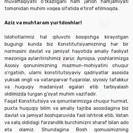
muvaffaqiyatli o‘tkazilgani ham jahon hamjamiyati
tomonidan muhim voqea sifatida e’tirof etilmoqda.
Aziz va muhtaram yurtdoshlar!
Islohotlarimiz hal qiluvchi bosqichga kirayotgan
bugungi kunda biz Konstitutsiyamizning har bir
normasini davlat va jamiyat hayotida amaliy faoliyat
mezoniga aylantirishimiz zarur. Ayniqsa, yoshlarimizga
Asosiy qonunimizning mazmun-mohiyatini chuqur
o‘rgatish, ularni konstitutsiyaviy qadriyatlar asosida
yuksak ongli va vatanparvar fuqarolar, siyosiy tafakkur
va huquqiy madaniyat egalari etib tarbiyalash
oldimizda turgan g‘oyat muhim vazifadir.
Faqat Konstitutsiya va qonunlarimizga chuqur hurmat,
puxta huquqiy bilim va amaliy tajriba asosidagina biz
davlat va jamiyat boshqaruvida faol ishtirok etib, Vatan
va xalq oldidagi farzandlik burchimizni sharaf bilan ado
eta olamiz. Shundagina Bosh qomusimizning