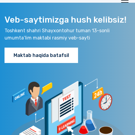
Veb-saytimizga hush kelibsiz!
Toshkent shahri Shayxontohur tuman 13-sonli
umumta‘lim maktabi rasmiy veb-sayti
Maktab haqida batafsil