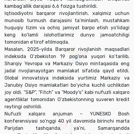
kambag‘allik darajasi 6,6 foizga tushirildi.
Iqtisodiyotni barqaror rivojlantirish, xalqimiz uchun
munosib turmush darajasini ta’minlash, mustahkam
huquqiy tizim va ochiq jamiyat barpo etish yo‘lidagi
keng ko‘lamli islohotlarimiz dunyo jamoatchiligi
tomonidan e’tirof etilmoqda.
Masalan, 2025-yilda Barqaror rivojlanish maqsadlari
indeksida O‘zbekiston 19 pog‘ona yuqori ko‘tarilib,
Sharqiy Yevropa va Markaziy Osiyo mintaqasida eng
jadal rivojlanayotgan mamlakat sifatida qayd etildi.
Global innovatsiya indeksida yurtimiz Markaziy va
Janubiy Osiyo mamlakatlari bo‘yicha kuchli uchlikdan
joy oldi. “S&P”, “Fitch” va “Moody's” kabi nufuzli xalqaro
agentliklar tomonidan O‘zbekistonning suveren kredit
reytingi oshirildi.
Nufuzli xalqaro anjuman – YUNЕSKO Bosh
konferensiyasi so‘nggi 40 yil davomida birinchi marta
Parijdan tashqarida, ya’ni, Samarqandda