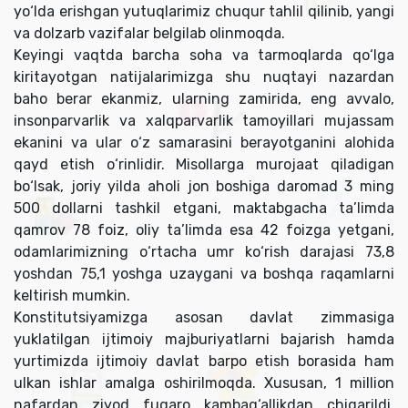
yo‘lda erishgan yutuqlarimiz chuqur tahlil qilinib, yangi
va dolzarb vazifalar belgilab olinmoqda.
Keyingi vaqtda barcha soha va tarmoqlarda qo‘lga
kiritayotgan natijalarimizga shu nuqtayi nazardan
baho berar ekanmiz, ularning zamirida, eng avvalo,
insonparvarlik va xalqparvarlik tamoyillari mujassam
ekanini va ular o‘z samarasini berayotganini alohida
qayd etish o‘rinlidir. Misollarga murojaat qiladigan
bo‘lsak, joriy yilda aholi jon boshiga daromad 3 ming
500 dollarni tashkil etgani, maktabgacha ta’limda
qamrov 78 foiz, oliy ta’limda esa 42 foizga yetgani,
odamlarimizning o‘rtacha umr ko‘rish darajasi 73,8
yoshdan 75,1 yoshga uzaygani va boshqa raqamlarni
keltirish mumkin.
Konstitutsiyamizga asosan davlat zimmasiga
yuklatilgan ijtimoiy majburiyatlarni bajarish hamda
yurtimizda ijtimoiy davlat barpo etish borasida ham
ulkan ishlar amalga oshirilmoqda. Xususan, 1 million
nafardan ziyod fuqaro kambag‘allikdan chiqarildi,