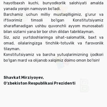
hayotbaxsh kuchi, bunyodkorlik salohiyati amalda
yanada yorqin namoyon bo‘ladi.
Barchamiz uchun milliy mustaqilligimiz, g‘urur va
iftixorimiz timsoli bo‘lgan Konstitutsiyamiz
sharaflanadigan ushbu quvonchli ayyom munosabati
bilan sizlarni yana bir bor chin dildan tabriklayman.
Siz, aziz yurtdoshlarimga sihat-salomatlik, baxt va
omad, oilalaringizga tinchlik-totuvlik va farovonlik
tilayman.
Konstitutsiyamiz va barcha yutuqlarimizning ijodkori
bo‘lgan mard va olijanob xalqimiz doimo omon bo‘lsin!
Shavkat Mirziyoyev,
O‘zbekiston Respublikasi Prezidenti