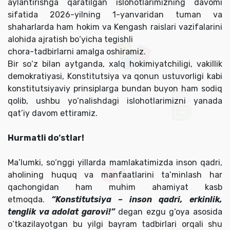
aylantirishga qaratilgan islohotlarimizning davomi
sifatida 2026-yilning 1-yanvaridan tuman va
shaharlarda ham hokim va Kengash raislari vazifalarini
alohida ajratish bo‘yicha tegishli
chora-tadbirlarni amalga oshiramiz.
Bir so‘z bilan aytganda, xalq hokimiyatchiligi, vakillik
demokratiyasi, Konstitutsiya va qonun ustuvorligi kabi
konstitutsiyaviy prinsiplarga bundan buyon ham sodiq
qolib, ushbu yo‘nalishdagi islohotlarimizni yanada
qat’iy davom ettiramiz.
Hurmatli do‘stlar!
Ma’lumki, so‘nggi yillarda mamlakatimizda inson qadri,
aholining huquq va manfaatlarini ta’minlash har
qachongidan ham muhim ahamiyat kasb
etmoqda.
“Konstitutsiya – inson qadri, erkinlik,
tenglik va adolat garovi!”
degan ezgu g‘oya asosida
o‘tkazilayotgan bu yilgi bayram tadbirlari orqali shu