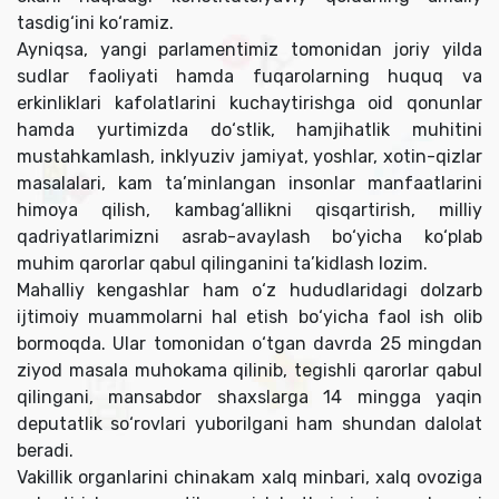
tasdig‘ini ko‘ramiz.
Ayniqsa, yangi parlamentimiz tomonidan joriy yilda
sudlar faoliyati hamda fuqarolarning huquq va
erkinliklari kafolatlarini kuchaytirishga oid qonunlar
hamda yurtimizda do‘stlik, hamjihatlik muhitini
mustahkamlash, inklyuziv jamiyat, yoshlar, xotin-qizlar
masalalari, kam ta’minlangan insonlar manfaatlarini
himoya qilish, kambag‘allikni qisqartirish, milliy
qadriyatlarimizni asrab-avaylash bo‘yicha ko‘plab
muhim qarorlar qabul qilinganini ta’kidlash lozim.
Mahalliy kengashlar ham o‘z hududlaridagi dolzarb
ijtimoiy muammolarni hal etish bo‘yicha faol ish olib
bormoqda. Ular tomonidan o‘tgan davrda 25 mingdan
ziyod masala muhokama qilinib, tegishli qarorlar qabul
qilingani, mansabdor shaxslarga 14 mingga yaqin
deputatlik so‘rovlari yuborilgani ham shundan dalolat
beradi.
Vakillik organlarini chinakam xalq minbari, xalq ovoziga