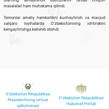
ularning almashinuv dasturlarini ishlab chiqish
masalalari ham muhokama qilindi.
Tomonlar amaliy hamkorlikni kuchaytirish va mavjud
xalqaro loyihalarda O‘zbekistonning ishtirokini
kengaytirishga kelishib olishdi.
O‘zbekiston Respublikasi
O‘zbekiston Respublikasi
Prezidentining virtual
Hukumat Portali
qabulxonasi