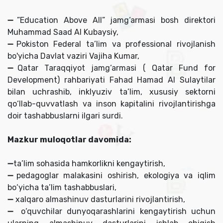
➖”Education Above All” jamg‘armasi bosh direktori
Muhammad Saad Al Kubaysiy,
➖Pokiston Federal ta’lim va professional rivojlanish
bo'yicha Davlat vaziri Vajiha Kumar,
➖Qatar Taraqqiyot jamg‘armasi ( Qatar Fund for
Development) rahbariyati Fahad Hamad Al Sulaytilar
bilan uchrashib, inklyuziv ta’lim, xususiy sektorni
qo‘llab-quvvatlash va inson kapitalini rivojlantirishga
doir tashabbuslarni ilgari surdi.
Mazkur muloqotlar davomida:
➖ta’lim sohasida hamkorlikni kengaytirish,
➖pedagoglar malakasini oshirish, ekologiya va iqlim
bo‘yicha ta’lim tashabbuslari,
➖ xalqaro almashinuv dasturlarini rivojlantirish,
➖ o‘quvchilar dunyoqarashlarini kengaytirish uchun