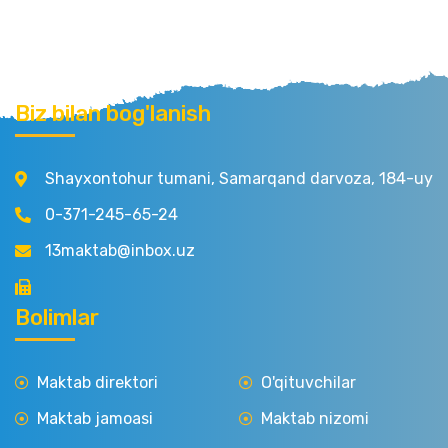
Biz bilan bog'lanish
Shayxontohur tumani, Samarqand darvoza, 184-uy
0-371-245-65-24
13maktab@inbox.uz
Bolimlar
Maktab direktori
O'qituvchilar
Maktab jamoasi
Maktab nizomi