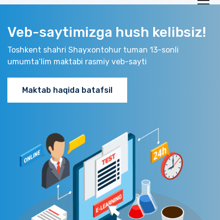
Veb-saytimizga hush kelibsiz!
Toshkent shahri Shayxontohur tuman 13-sonli
umumta‘lim maktabi rasmiy veb-sayti
Maktab haqida batafsil