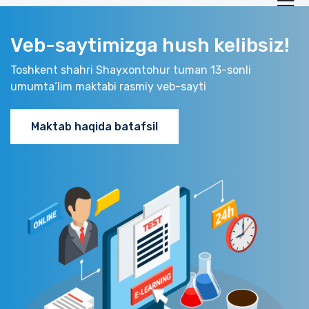
Veb-saytimizga hush kelibsiz!
Toshkent shahri Shayxontohur tuman 13-sonli
umumta‘lim maktabi rasmiy veb-sayti
Maktab haqida batafsil