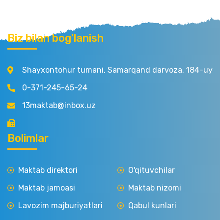
Biz bilan bog'lanish
Shayxontohur tumani, Samarqand darvoza, 184-uy
0-371-245-65-24
13maktab@inbox.uz
Bolimlar
Maktab direktori
O'qituvchilar
Maktab jamoasi
Maktab nizomi
Lavozim majburiyatlari
Qabul kunlari