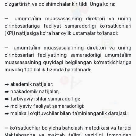
oʻzgartirish va qoʻshimchalar kiritildi. Unga koʻra:
➖ umumtaʼlim muassasasining direktori va uning
oʻrinbosarlariga faoliyat samaradorligi koʻrsatkichlari
(KPI) natijasiga koʻra har oylik ustamalar toʻlanadi;
➖ umumtaʼlim muassasalarining direktori va uning
oʻrinbosarlari faoliyatining samaradorligi umumtaʼlim
muassasasining quyidagi belgilangan koʻrsatkichlariga
muvofiq 100 ballik tizimda baholanadi:
➡️ akademik natijalar;
➡️ noakademik natijalar;
➡️ tarbiyaviy ishlar samaradorligi;
➡️ moliyaviy faoliyat samaradorligi;
➡️ malakali oʻqituvchilar bilan taʼminlanganlik darajasi;
➖ koʻrsatkichlar boʻyicha baholash metodikasi va tartibi
Maktabgacha va maktab taʼlimi vazirligi tomonidan