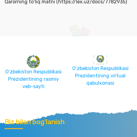
Qarorning toʻliq matni (https://lex.uz/docs/7782935)
O‘zbekiston Respublikasi
blikasi
O‘zbekiston Respub
Prezidentining virtual
rasmiy
Hukumat Porta
qabulxonasi
Biz bilan bog'lanish