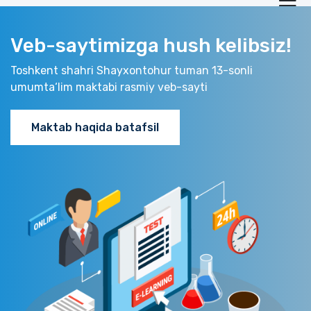
Veb-saytimizga hush kelibsiz!
Toshkent shahri Shayxontohur tuman 13-sonli
umumta‘lim maktabi rasmiy veb-sayti
Maktab haqida batafsil