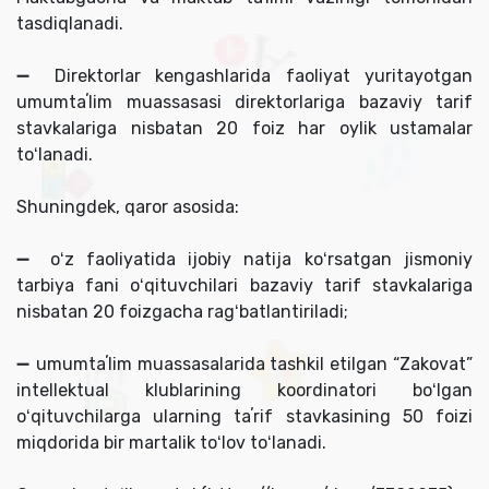
tasdiqlanadi.
➖ Direktorlar kengashlarida faoliyat yuritayotgan
umumtaʼlim muassasasi direktorlariga bazaviy tarif
stavkalariga nisbatan 20 foiz har oylik ustamalar
toʻlanadi.
Shuningdek, qaror asosida:
➖ oʻz faoliyatida ijobiy natija koʻrsatgan jismoniy
tarbiya fani oʻqituvchilari bazaviy tarif stavkalariga
nisbatan 20 foizgacha ragʻbatlantiriladi;
➖ umumtaʼlim muassasalarida tashkil etilgan “Zakovat”
intellektual klublarining koordinatori boʻlgan
oʻqituvchilarga ularning taʼrif stavkasining 50 foizi
miqdorida bir martalik toʻlov toʻlanadi.