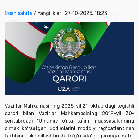
Bosh sahifa
/ Yangiliklar
27-10-2025, 18:23
Vazirlar Mahkamasining 2025-yil 21-oktabrdagi tegishli
qarori bilan Vazirlar Mahkamasining 2019-yil 30-
sentabrdagi “Umumiy oʻrta taʼlim muassasalarining
oʻrnak koʻrsatgan xodimlarini moddiy ragʻbatlantirish
tartibini takomillashtirish toʻgʻrisida”gi qaroriga qator