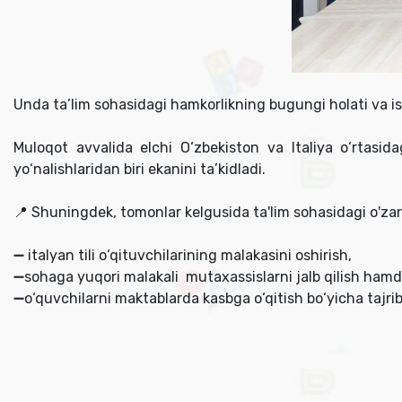
Unda ta’lim sohasidagi hamkorlikning bugungi holati va is
Muloqot avvalida elchi O‘zbekiston va Italiya o‘rtasi
yo‘nalishlaridan biri ekanini ta’kidladi.
📍 Shuningdek, tomonlar kelgusida ta'lim sohasidagi o'za
➖ italyan tili o‘qituvchilarining malakasini oshirish,
➖sohaga yuqori malakali mutaxassislarni jalb qilish ham
➖o‘quvchilarni maktablarda kasbga o‘qitish bo‘yicha tajrib