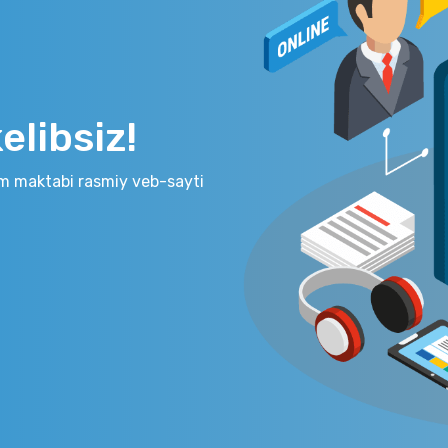
libsiz!
m maktabi rasmiy veb-sayti