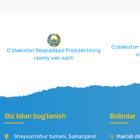
O‘zbekiston Respublikasi Prezidentining
O‘zbekiston 
virtual qabulxonasi
Biz bilan bog'lanish
Bolimlar
Shayxontohur tumani, Samarqand
Maktab di