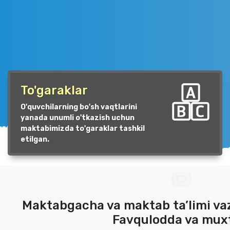
To'garaklar
O'quvchilarning bo'sh vaqtlarini
yanada unumli o'tkazish uchun
maktabimizda to'garaklar tashkil
etilgan.
Maktabgacha va maktab ta’limi vaz
Favqulodda va muxto