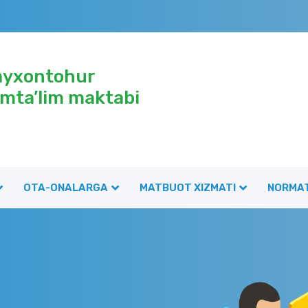
ayxontohur
mta’lim maktabi
OTA-ONALARGA
MATBUOT XIZMATI
NORMAT