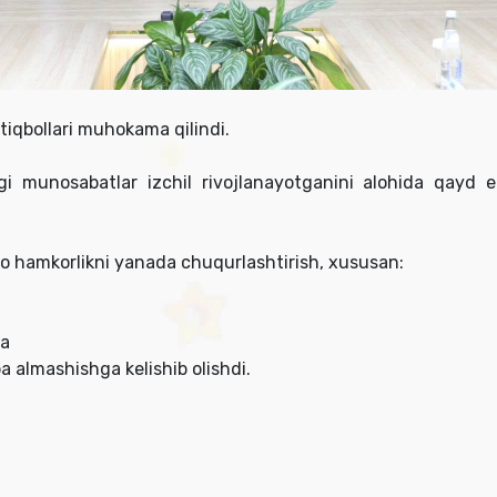
tiqbollari muhokama qilindi.
dagi munosabatlar izchil rivojlanayotganini alohida qay
ro hamkorlikni yanada chuqurlashtirish, xususan:
da
a almashishga kelishib olishdi.