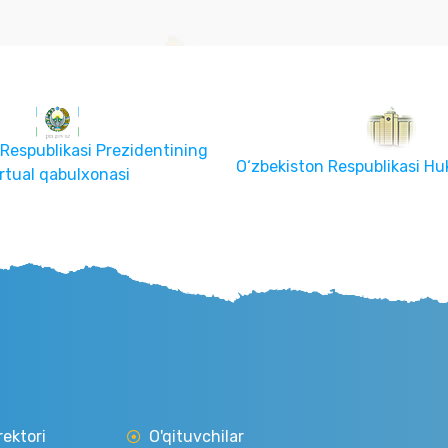
O‘zbekiston Respublikasi Ol
Respublikasi Hukumat Portali
Senati
rektori
O'qituvchilar