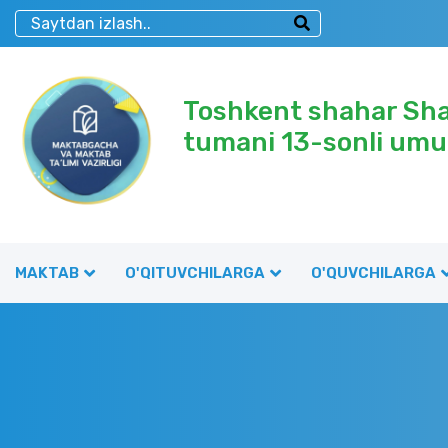
Toshkent shahar Sh
tumani 13-sonli umu
MAKTAB
O'QITUVCHILARGA
O'QUVCHILARGA