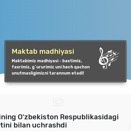
Maktab madhiyasi
Maktabimiz madhiyasi - baxtimiz,
faxrimiz, g`ururimiz uni hech qachon
unutmasligimizni tarannum etadi!
ining O‘zbekiston Respublikasidagi
tini bilan uchrashdi