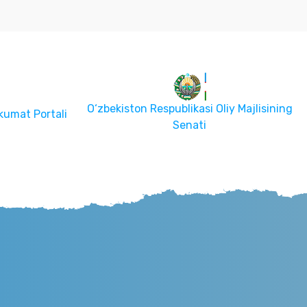
O‘zbekiston Respublikasi Oliy Majlisi
iy Majlisining
Konunchilik Palatasi