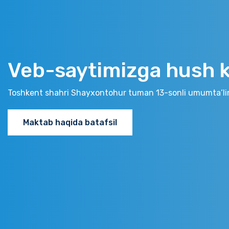
Veb-saytimizga hush ke
Toshkent shahri Shayxontohur tuman 13-sonli umumta‘li
Maktab haqida batafsil