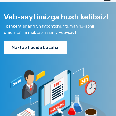
Veb-saytimizga hush kelibsiz!
Toshkent shahri Shayxontohur tuman 13-sonli
umumta‘lim maktabi rasmiy veb-sayti
Maktab haqida batafsil