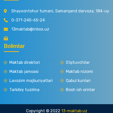
Shayxontohur tumani, Samarqand darvoza, 184-uy
0-371-245-65-24
13maktab@inbox.uz
Bolimlar
Maktab direktori
O'qituvchilar
Maktab jamoasi
Maktab nizomi
Lavozim majburiyatlari
Qabul kunlari
Tarkibiy tuzilma
Bosh ish orinlar
Copyright © 2022
13-maktab.uz