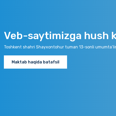
Veb-saytimizga hush ke
Toshkent shahri Shayxontohur tuman 13-sonli umumta‘li
Maktab haqida batafsil