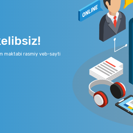
libsiz!
m maktabi rasmiy veb-sayti