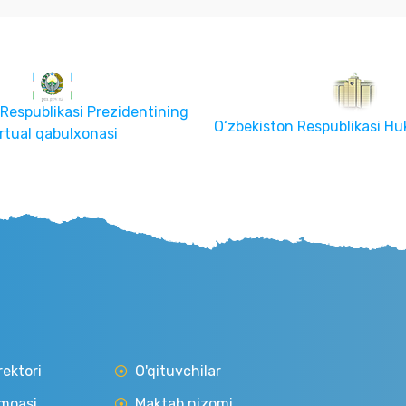
 Respublikasi Prezidentining
O‘zbekiston Respublikasi Hu
irtual qabulxonasi
rektori
O'qituvchilar
moasi
Maktab nizomi