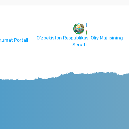
O‘zbekiston Respublikasi Oliy Majlisining
kumat Portali
Senati