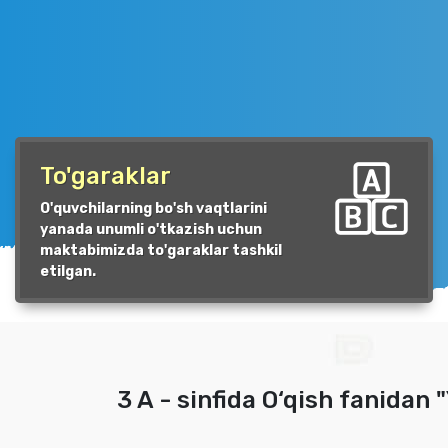
To'garaklar
O'quvchilarning bo'sh vaqtlarini
yanada unumli o'tkazish uchun
maktabimizda to'garaklar tashkil
etilgan.
3 A - sinfida O‘qish fanidan "