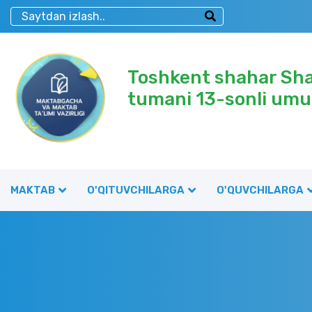
Toshkent shahar Sh
tumani 13-sonli umu
MAKTAB
O'QITUVCHILARGA
O'QUVCHILARGA