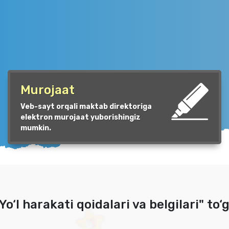
Murojaat
Veb-sayt orqali maktab direktoriga
elektron murojaat yuborishingiz
mumkin.
Yo‘l harakati qoidalari va belgilari" to‘g