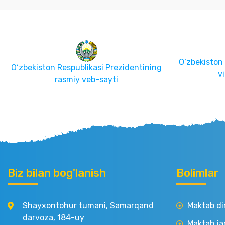
O‘zbekiston
O‘zbekiston Respublikasi Prezidentining
v
rasmiy veb-sayti
Biz bilan bog'lanish
Bolimlar
Shayxontohur tumani, Samarqand
Maktab di
darvoza, 184-uy
Maktab ja