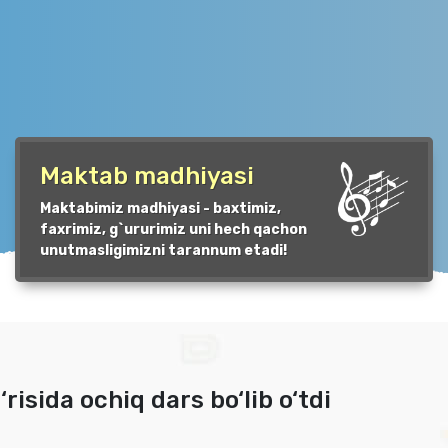
Maktab madhiyasi
Maktabimiz madhiyasi - baxtimiz,
faxrimiz, g`ururimiz uni hech qachon
unutmasligimizni tarannum etadi!
‘risida ochiq dars bo‘lib o‘tdi