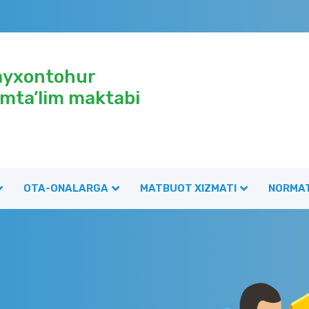
ayxontohur
mta’lim maktabi
OTA-ONALARGA
MATBUOT XIZMATI
NORMAT